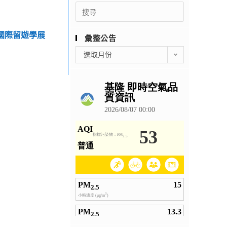
Search
for:
rld 國際留遊學展
彙整公告
彙
選取月份
整
公
告