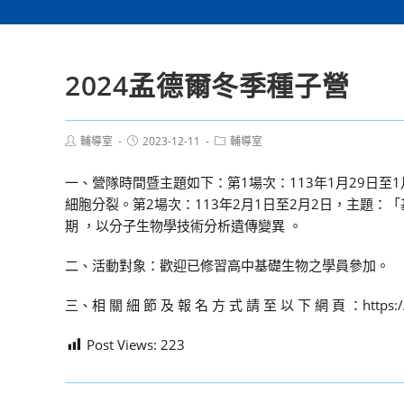
2024孟德爾冬季種子營
Post
Post
Post
輔導室
2023-12-11
輔導室
author:
published:
category:
一、營隊時間暨主題如下：第1場次：113年1月29日
細胞分裂。第2場次：113年2月1日至2月2日，主題
期 ，以分子生物學技術分析遺傳變異 。
二、活動對象：歡迎已修習高中基礎生物之學員參加。
三、相 關 細 節 及 報 名 方 式 請 至 以 下 網 頁 ：https://www.
Post Views:
223