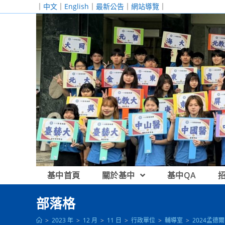
跳
｜
中文
｜
English
｜
最新公告
｜
網站導覽
｜
轉
至
主
要
內
容
基中首頁
關於基中
基中QA
部落格
>
2023 年
>
12 月
>
11 日
>
行政單位
>
輔導室
>
2024孟德