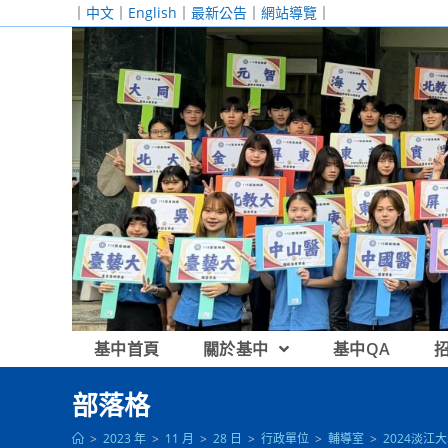
跳
｜
中文
｜
English
｜
最新公告
｜
網站導覽
｜
轉
至
主
要
內
容
基中首頁
關於基中
基中QA
部落格
>
2023 年
>
11 月
>
28 日
>
行政單位
>
輔導室
>
2024淡江