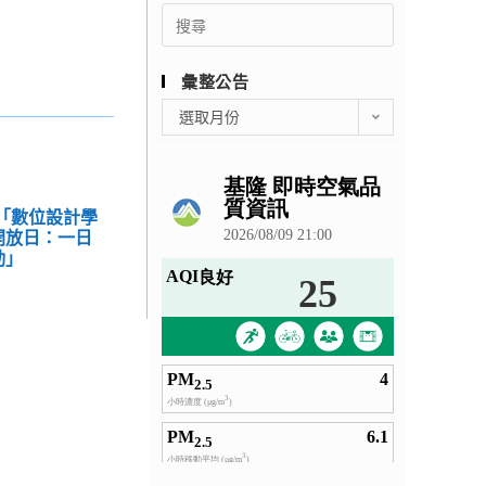
Search
for:
彙整公告
彙
選取月份
整
公
告
學「數位設計學
合開放日：一日
動」