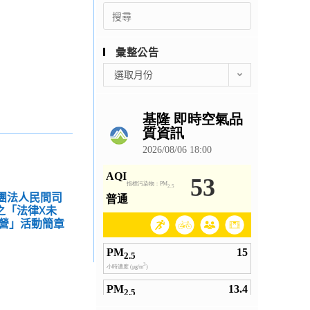
Search
for:
彙整公告
彙
選取月份
整
公
告
財團法人民間司
之「法律X未
驗營」活動簡章