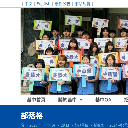
跳
｜
中文
｜
English
｜
最新公告
｜
網站導覽
｜
轉
至
主
要
內
容
基中首頁
關於基中
基中QA
部落格
>
2023 年
>
11 月
>
28 日
>
行政單位
>
輔導室
>
2024中興