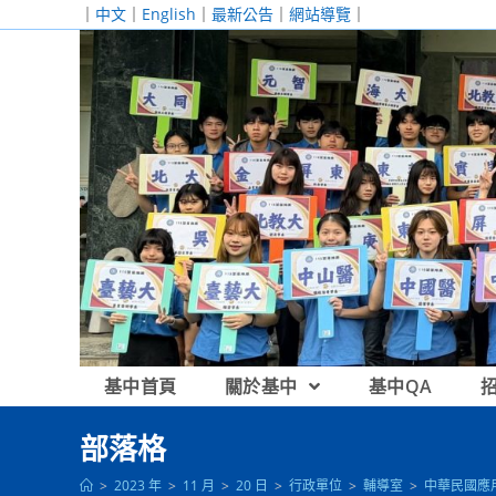
跳
｜
中文
｜
English
｜
最新公告
｜
網站導覽
｜
轉
至
主
要
內
容
基中首頁
關於基中
基中QA
部落格
>
2023 年
>
11 月
>
20 日
>
行政單位
>
輔導室
>
中華民國應用