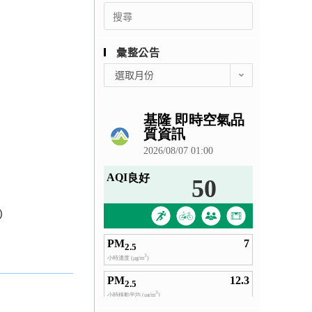
Search
for:
彙整公告
彙
選取月份
整
公
告
)