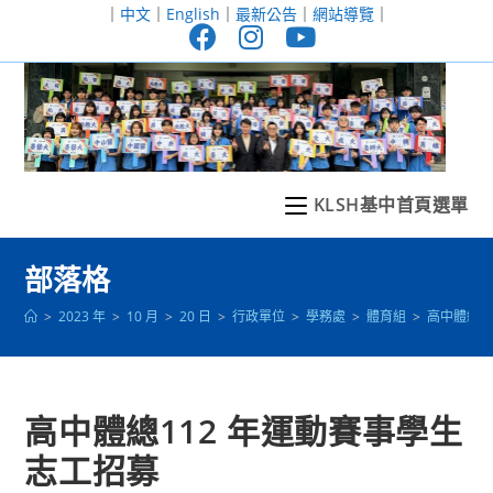
跳
｜
中文
｜
English
｜
最新公告
｜
網站導覽
｜
轉
至
主
要
內
容
KLSH基中首頁選單
部落格
>
2023 年
>
10 月
>
20 日
>
行政單位
>
學務處
>
體育組
>
高中體總1
高中體總112 年運動賽事學生
志工招募