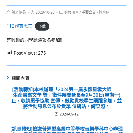
Post
Post
Post
體育組長
2023-10-20
進修研習
/
重要公告
/
體育組
author:
published:
category:
112體育志工
下載
有興趣的同學踴躍報名參加!!
Post Views:
275
相關內容
[活動轉知]本校辦理「2024第一屆永懷星雲大師——
生命書寫文學 獎」徵件時間延長至9月30日(星期一)
止，敬請惠予協助 宣傳，鼓勵貴校學生踴躍參加，並
將活動訊息公布於貴單 位網站，請查照。
2024-09-12
[訊息轉知]檢送普通型高級中等學校音樂學科中心辦理