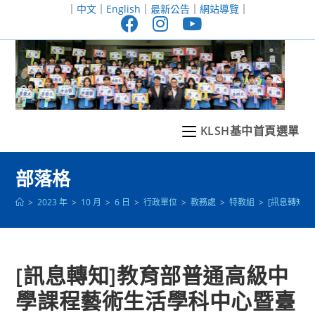
跳
｜
中文
｜
English
｜
最新公告
｜
網站導覽
｜
轉
至
主
要
內
容
KLSH基中首頁選單
部落格
>
2023 年
>
10 月
>
6 日
>
行政單位
>
教務處
>
特教組
>
[訊息轉知
[訊息轉知]教育部普通高級中
學課程藝術生活學科中心暨臺