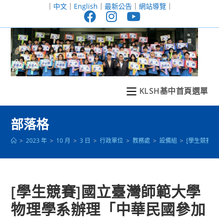
跳
｜
中文
｜
English
｜
最新公告
｜
網站導覽
｜
轉
至
主
要
內
容
KLSH基中首頁選單
部落格
>
2023 年
>
10 月
>
3 日
>
行政單位
>
教務處
>
設備組
>
[學生競賽
[學生競賽]國立臺灣師範大學
物理學系辦理「中華民國參加