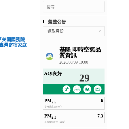
Search
for:
彙整公告
彙
選取月份
整
期「美國國務院
公
臺灣寄宿家庭
告