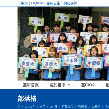
跳
｜
中文
｜
English
｜
最新公告
｜
網站導覽
｜
轉
至
主
要
內
容
基中首頁
關於基中
基中QA
部落格
>
2023 年
>
9 月
>
28 日
>
行政單位
>
教務處
>
設備組
>
[