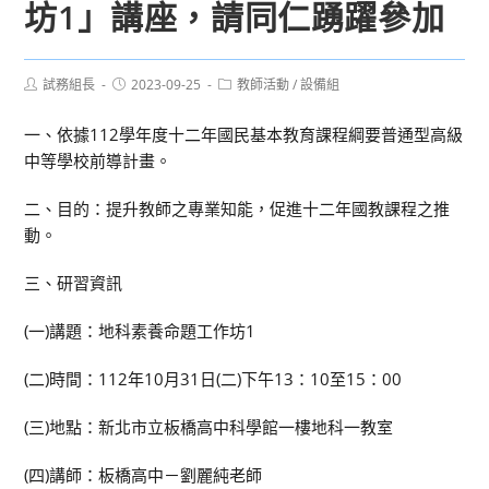
坊1」講座，請同仁踴躍參加
Post
Post
Post
試務組長
2023-09-25
教師活動
/
設備組
author:
published:
category:
一、依據112學年度十二年國民基本教育課程綱要普通型高級
中等學校前導計畫。
二、目的：提升教師之專業知能，促進十二年國教課程之推
動。
三、研習資訊
(一)講題：地科素養命題工作坊1
(二)時間：112年10月31日(二)下午13：10至15：00
(三)地點：新北市立板橋高中科學館一樓地科一教室
(四)講師：板橋高中－劉麗純老師