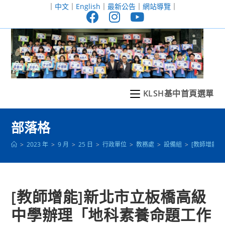
跳
｜
中文
｜
English
｜
最新公告
｜
網站導覽
｜
轉
至
主
要
內
容
KLSH基中首頁選單
部落格
>
2023 年
>
9 月
>
25 日
>
行政單位
>
教務處
>
設備組
>
[教師增能
[教師增能]新北市立板橋高級
中學辦理「地科素養命題工作