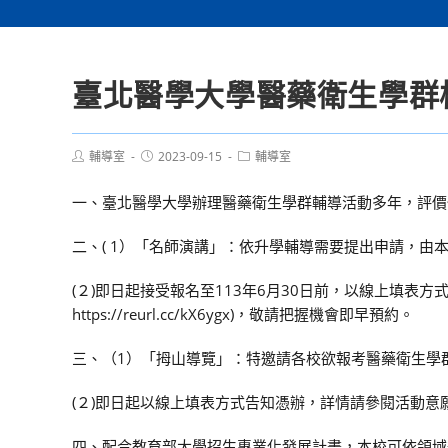
臺北醫學大學醫藥衛生學群
Post
Post
Post
輔導室
2023-09-15
輔導室
author:
published:
category:
一、臺北醫學大學辦理醫藥衛生學群輔導活動多年，評價
二、( 1）「名師演講」：依升學輔導需要提出申請，
(２)即日起接受報名至113年6月30日前，以線上填表
https://reurl.cc/kX6ygx)，敬請把握機會即早預約。
三、（1）「拇山導覽」：特邀請各校欲報考醫藥衛生學
(２)即日起以線上填表方式告知憑辦，詳情請參閱活動意願回覆單 (網
四、配合教育部大學招生專業化發展計畫，本校可依領域規劃、