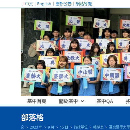
跳
｜
中文
｜
English
｜
最新公告
｜
網站導覽
｜
轉
至
主
要
內
容
基中首頁
關於基中
基中QA
部落格
>
2023 年
>
9 月
>
15 日
>
行政單位
>
輔導室
>
臺北醫學大學