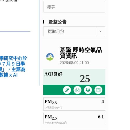
Search
for:
彙整公告
彙
選取月份
整
公
告
學研究中心於
年 7 月 9 日舉
訊營」，主題為
 x AI