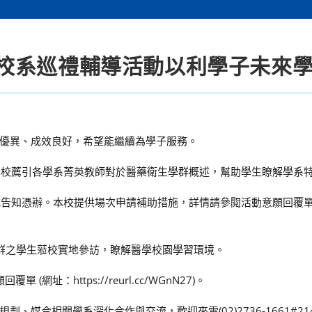
校系巡禮輔導活動以利學子未來
優異、成效良好，希望能繼續為學子服務。
由本校薦引各學系菁英教師對於醫藥衛生學群概述，幫助學生瞭解學系
方式告知憑辦。本校提供場次申請補助措施，詳情請參閱活動意願回覆單
群之學生蒞校實地參訪，瞭解醫學校園學習環境。
址：https://reurl.cc/WGnN27)。
媒合相關學系深化合作與交流，歡迎來電(02)2736-1661#21