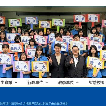
招生資訊
行政單位
教學單位
智慧校園
醫藥衛生學群校系巡禮輔導活動以利學子未來學涯規劃