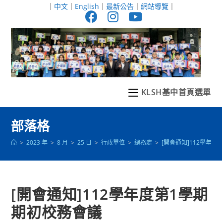
跳
｜
中文
｜
English
｜
最新公告
｜
網站導覽
｜
轉
至
主
要
內
容
KLSH基中首頁選單
部落格
>
2023 年
>
8 月
>
25 日
>
行政單位
>
總務處
>
[開會通知]112學年
[開會通知]112學年度第1學期
期初校務會議