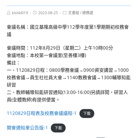
Post
Post
Post
klshkl019
2023-08-25
文書組
/
總務處
author:
published:
category:
會議名稱：國立基隆高級中學112學年度第1學期期初校務會
議
會議時間：112年8月29日（星期二）上午10時00分
會議地點：本校第一會議室(至善樓3樓)
備註：
一、1120829日程：0800學務會議→0900資安講習→1000
校務會議→員生社社員大會→1140教務會議→1300輔導知能
研習
二、教師輔導知能研習通知(13:00-16:00)另請詳閱，研習人
員(全體教師)有提供便當。
1120829日程表及校務會議議程-1
下載
開會通知單公告版-1
下載