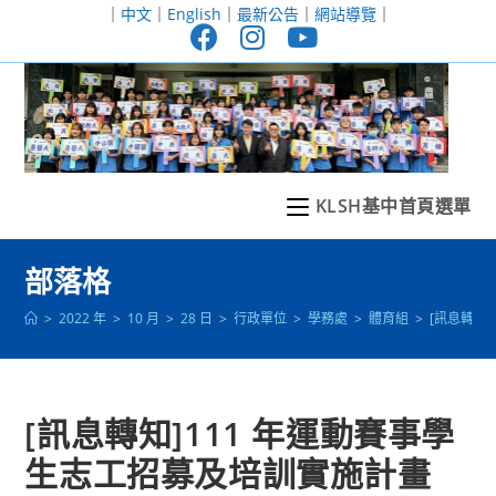
跳
｜
中文
｜
English
｜
最新公告
｜
網站導覽
｜
轉
至
主
要
內
容
KLSH基中首頁選單
部落格
>
2022 年
>
10 月
>
28 日
>
行政單位
>
學務處
>
體育組
>
[訊息轉知
[訊息轉知]111 年運動賽事學
生志工招募及培訓實施計畫